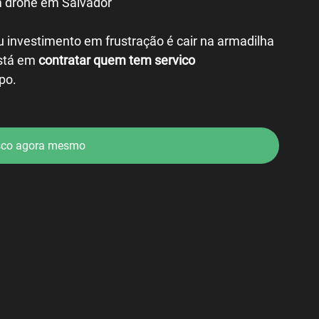
 drone em Salvador
 investimento em frustração é cair na armadilha 
stá em 
contratar quem tem servico 
po.
sco agora mesmo