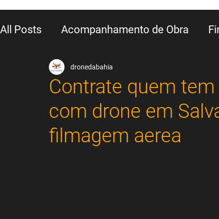
All Posts
Acompanhamento de Obra
Fi
Divulgação Empresarial
Marketing Inst
dronedabahia
Contrate quem tem
com drone em Salva
Marketing Imobiliário
Imagens para lei
filmagem aerea
Imagem para Industria
Midia Bus - Bu
Drone para foto e filmagem aérea
Barc