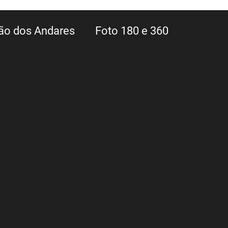
ão dos Andares
Foto 180 e 360
 de telhado
Inspecao de estruturas
Expresso
Estradas e Rodovias
Eventos
Propriedades Rurais
Turismo
Salvador
Tudo de drone
Drone Salvador