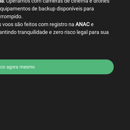
ia:
 Operamos com câmeras de cinema e drones 
quipamentos de backup disponíveis para 
errompido.
 voos são feitos com registro na 
ANAC
 e 
rantindo tranquilidade e zero risco legal para sua 
sco agora mesmo