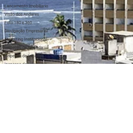
Lancamento Imobiliario
Visão dos Andares
Foto 180 e 360
Divulgação Empresarial
Marketing Institucional
Inspeção de fachada
Inspeção de telhado
Inspecao de estruturas
Marketing Imobiliário
Imagens para leiloes de
imoveis
Portos e Patios
Drone Expresso
Estradas e Rodovias
Eventos
Imagem para Industria