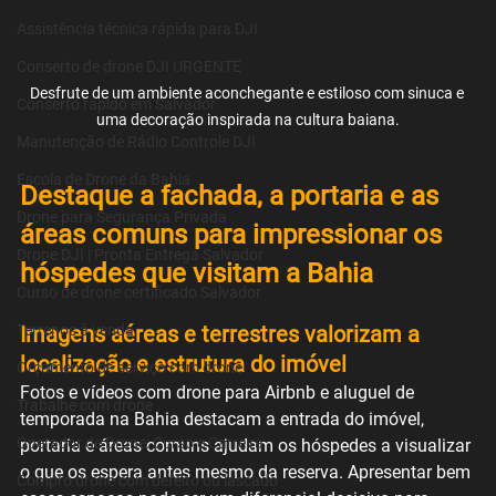
Assistência técnica rápida para DJI
Conserto de drone DJI URGENTE
Desfrute de um ambiente aconchegante e estiloso com sinuca e 
Conserto rápido em Salvador
uma decoração inspirada na cultura baiana.
Manutenção de Rádio Controle DJI
Escola de Drone da Bahia
Destaque a fachada, a portaria e as 
Drone para Segurança Privada
áreas comuns para impressionar os 
Drone DJI | Pronta Entrega Salvador
hóspedes que visitam a Bahia
Curso de drone certificado Salvador
Terrenos à venda
Imagens aéreas e terrestres valorizam a 
localização e estrutura do imóvel
Orçamento de serviço com drone
Fotos e vídeos com drone para Airbnb e aluguel de 
Trabalhe com drone
temporada na Bahia destacam a entrada do imóvel, 
Operador de Drone: Curso e Carreira
portaria e áreas comuns ajudam os hóspedes a visualizar 
o que os espera antes mesmo da reserva. Apresentar bem 
Compro drone com defeito ou lascado