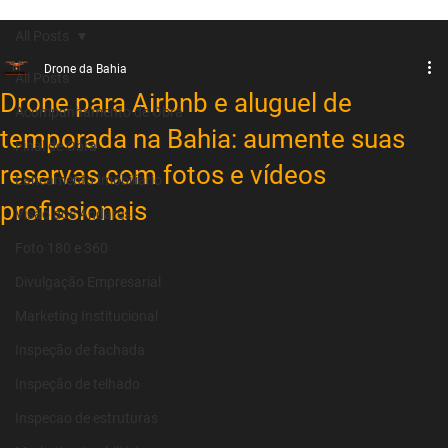
All Posts
Drone da Bahia
All Posts
Drone para Airbnb e aluguel de
Acompanhamento de Obra
temporada na Bahia: aumente suas
Final de Obra
reservas com fotos e vídeos
Lancamento Imobiliario
profissionais
Visão dos Andares
Foto 180 e 360
Divulgação Empresarial
Marketing Institucional
Inspeção de fachada
Inspeção de telhado
Inspecao de estruturas