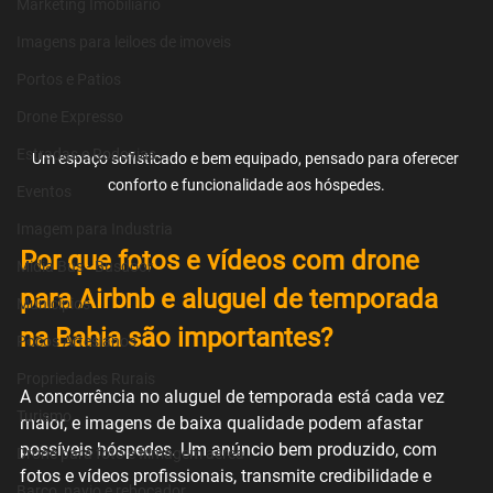
Marketing Imobiliário
Imagens para leiloes de imoveis
Portos e Patios
Drone Expresso
Estradas e Rodovias
Um espaço sofisticado e bem equipado, pensado para oferecer 
conforto e funcionalidade aos hóspedes.
Eventos
Imagem para Industria
Por que fotos e vídeos com drone 
Midia Bus - Busdoor
para Airbnb e aluguel de temporada 
Municipios
na Bahia são importantes?
Pocos Artesianos
Propriedades Rurais
A concorrência no aluguel de temporada está cada vez 
Turismo
maior, e imagens de baixa qualidade podem afastar 
possíveis hóspedes. Um anúncio bem produzido, com 
Drone para foto e filmagem aérea
fotos e vídeos profissionais, transmite credibilidade e 
Barco, navio e rebocador