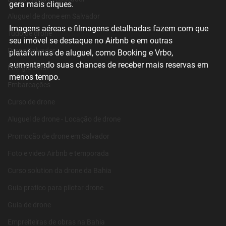
gera mais cliques.
Aluguel de drone em Salvador
Imagens aéreas e filmagens detalhadas fazem com que 
Tudo de drone
seu imóvel se destaque no Airbnb e em outras 
Drone Salvador
plataformas de aluguel, como Booking e Vrbo, 
aumentando suas chances de receber mais reservas em 
Energia Solar
menos tempo.
Embarcações
Curso de drone
Aluguel de drone - Locação de drone
Promoção de drone em Salvador
Foto e video Airbnb e temporada
Curso solution da drone da Bahia
Guia pratico para pilotar drone
Guia de drone
Empreiteiras de obras na Bahia