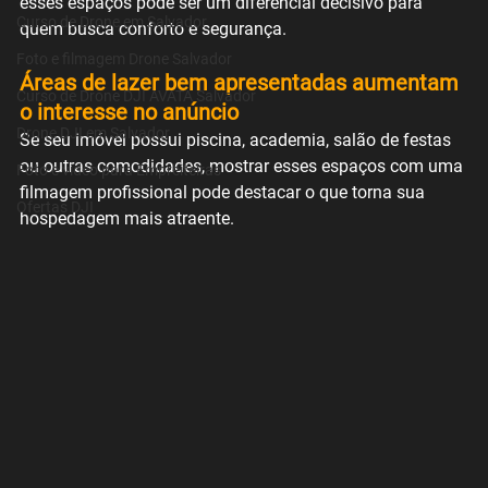
esses espaços pode ser um diferencial decisivo para 
Curso de Drone em Salvador
quem busca conforto e segurança.
Foto e filmagem Drone Salvador
Áreas de lazer bem apresentadas aumentam 
Curso de Drone DJI AVATA Salvador
o interesse no anúncio
Drone DJI em Salvador
Se seu imóvel possui piscina, academia, salão de festas 
ou outras comodidades, mostrar esses espaços com uma 
Foto e video para Empreiteiras
filmagem profissional pode destacar o que torna sua 
Ofertas DJI
hospedagem mais atraente.