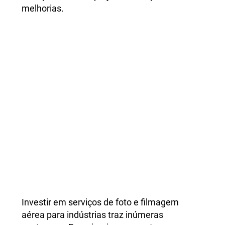
melhorias.
Fotos e vídeos de alta
resolução para marketing e
materiais promocionais
Investir em serviços de foto e filmagem
aérea para indústrias traz inúmeras