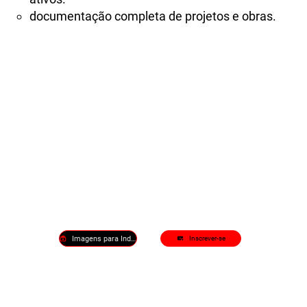
documentação completa de projetos e obras.
Imagens para Indústria
Inscrever-se
Localização visual da planta
industrial e seus arredores