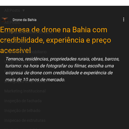
All Posts
Drone da Bahia
All Posts
Empresa de drone na Bahia com
Acompanhamento de Obra
credibilidade, experiência e preço
Final de Obra
acessivel
Lancamento Imobiliario
Terrenos, residências, propriedades rurais, obras, barcos, 
Visão dos Andares
turismo: na hora de fotografar ou filmar, escolha uma 
Foto 180 e 360
empresa de drone com credibilidade e experiência de 
mais de 10 anos de mercado.
Divulgação Empresarial
Marketing Institucional
Inspeção de fachada
Inspeção de telhado
Inspecao de estruturas