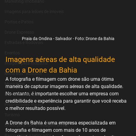
Marketing Imobiliário
Imagens para leiloes de imoveis
Portos e Patios
Drone Expresso
Praia da Ondina - Salvador - Foto: Drone da Bahia
Estradas e Rodovias
Eventos
Imagens aéreas de alta qualidade 
Imagem para Industria
com a Drone da Bahia
Midia Bus - Busdoor
A fotografia e filmagem com drone são uma ótima 
Municipios
maneira de capturar imagens aéreas de alta qualidade. 
No entanto, é importante escolher uma empresa com 
Pocos Artesianos
credibilidade e experiência para garantir que você receba 
Propriedades Rurais
o melhor resultado possível.
Turismo
A Drone da Bahia é uma empresa especializada em 
Drone para foto e filmagem aérea
fotografia e filmagem com mais de 10 anos de 
Barco, navio e rebocador