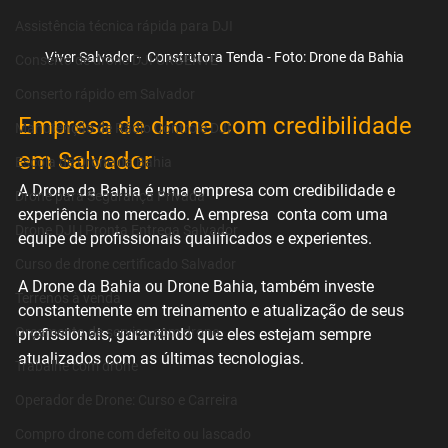
Assistência técnica rápida para DJI
Viver Salvador -  Construtora Tenda - Foto: Drone da Bahia
Conserto de drone DJI URGENTE
Conserto rápido em Salvador
Empresa de drone com credibilidade 
Manutenção de Rádio Controle DJI
em Salvador
Escola de Drone da Bahia
A Drone da Bahia é uma empresa com credibilidade e 
Drone para Segurança Privada
experiência no mercado. A empresa  conta com uma 
Drone DJI | Pronta Entrega Salvador
equipe de profissionais qualificados e experientes.
Curso de drone certificado Salvador
A Drone da Bahia ou Drone Bahia, também investe 
Terrenos à venda
constantemente em treinamento e atualização de seus 
Orçamento de serviço com drone
profissionais, garantindo que eles estejam sempre 
atualizados com as últimas tecnologias.
Trabalhe com drone
Operador de Drone: Curso e Carreira
Compro drone com defeito ou lascado