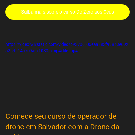
Saiba mais sobre o curso Do Zero aos Céus
https://video.wixstatic.com/video/b93700_06eaa883f99843e692
a2fefb14a7c9ad/1080p/mp4/file.mp4
Comece seu curso de operador de 
drone em Salvador com a Drone da 