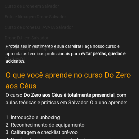
Curso de Drone em Salvador
Foto e filmagem Drone Salvador
Curso de Drone DJI AVATA Salvador
Drone DJI em Salvador
Proteja seu investimento e sua carreira! Faça nosso curso e 
Foto e video para Empreiteiras
aprenda as técnicas profissionais para 
evitar perdas, quedas e 
Ofertas DJI
acidentes
.
O que você aprende no curso Do Zero 
aos Céus
O curso 
Do Zero aos Céus é totalmente presencial
, com 
aulas teóricas e práticas em Salvador. O aluno aprende:
1. Introdução e unboxing
2. Reconhecimento do equipamento
3. Calibragem e checklist pré-voo