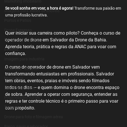
Marketing Imobiliário
Se você sonha em voar, a hora é agora!
 Transforme sua paixão em 
Imagens para leiloes de imoveis
uma profissão lucrativa.
Portos e Patios
Drone Expresso
Quer iniciar sua carreira como piloto? Conheça o curso de 
operador de drone em Salvador da Drone da Bahia. 
Estradas e Rodovias
Aprenda teoria, prática e regras da ANAC para voar com 
Eventos
confiança.
Imagem para Industria
O curso de operador de drone em Salvador vem 
Midia Bus - Busdoor
transformando entusiastas em profissionais. Salvador 
Municipios
tem obras, eventos, praias e imóveis sendo filmados 
todos os dias — e quem domina o drone encontra espaço 
Pocos Artesianos
de sobra. Aprender a operar com segurança, entender as 
Propriedades Rurais
regras e ter controle técnico é o primeiro passo para voar 
Turismo
com propósito.
Drone para foto e filmagem aérea
Barco, navio e rebocador