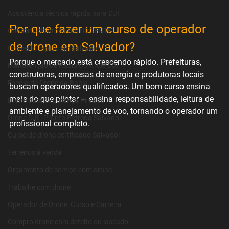
Assistência técnica rápida para DJI
Por que fazer um curso de operador 
Conserto de drone DJI URGENTE
de drone em Salvador?
Conserto rápido em Salvador
Porque o mercado está crescendo rápido. Prefeituras, 
Manutenção de Rádio Controle DJI
construtoras, empresas de energia e produtoras locais 
Escola de Drone da Bahia
buscam operadores qualificados. Um bom curso ensina 
mais do que pilotar — ensina responsabilidade, leitura de 
Drone para Segurança Privada
ambiente e planejamento de voo, tornando o operador um 
Drone DJI | Pronta Entrega Salvador
profissional completo.
Curso de drone certificado Salvador
Terrenos à venda
Orçamento de serviço com drone
Trabalhe com drone
Operador de Drone: Curso e Carreira
Compro drone com defeito ou lascado