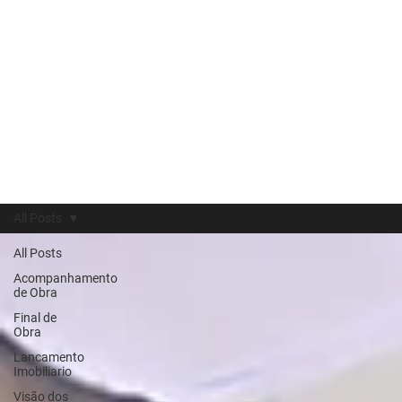
All Posts
All Posts
Acompanhamento
de Obra
Final de
Obra
Lancamento
Imobiliario
Visão dos