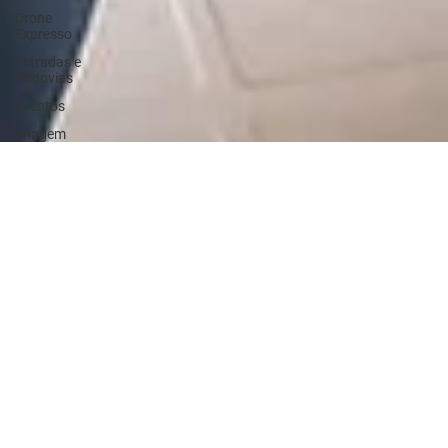
Drone
Expresso
Estradas e
Rodovias
Eventos
Imagem
para
Industria
Midia Bus -
Busdoor
Municipios
Pocos
Artesianos
Propriedades
Rurais
Turismo
Drone para
foto e
filmagem
aérea