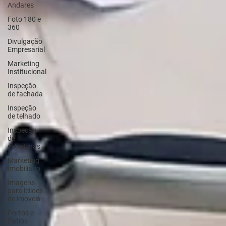
Andares
Foto 180 e
360
Divulgação
Empresarial
Marketing
Institucional
Inspeção
de fachada
Inspeção
de telhado
Inspecao
de
estruturas
Marketing
Imobiliário
Imagens
para leiloes
de imoveis
Portos e
Patios